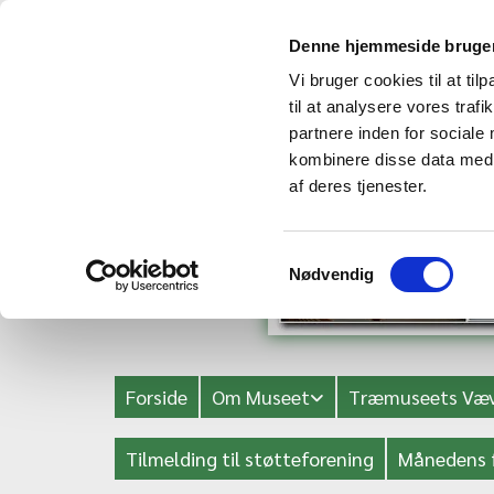
Denne hjemmeside bruger
Vi bruger cookies til at til
til at analysere vores tra
partnere inden for sociale
kombinere disse data med a
af deres tjenester.
Samtykkevalg
Nødvendig
Forside
Om Museet
Træmuseets Væv
Tilmelding til støtteforening
Månedens 