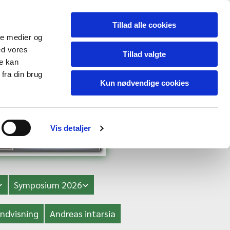
Tillad alle cookies
ale medier og
ed vores
Tillad valgte
re kan
fra din brug
Kun nødvendige cookies
Vis detaljer
Symposium 2026
ndvisning
Andreas intarsia