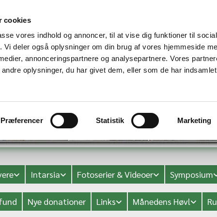
 cookies
passe vores indhold og annoncer, til at vise dig funktioner til soci
fik. Vi deler også oplysninger om din brug af vores hjemmeside m
 medier, annonceringspartnere og analysepartnere. Vores partne
ndre oplysninger, du har givet dem, eller som de har indsamlet 
Præferencer
Statistik
Marketing
ere
Intarsia
Fotoserier & Videoer
Symposium
fund
Nye donationer
Links
Månedens Høvl
Ru