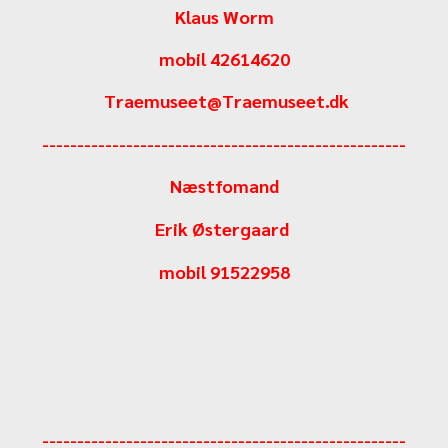
Klaus Worm
mobil 42614620
Traemuseet@Traemuseet.dk
----------------------------------------------------
Næstfomand
Erik Østergaard
mobil 91522958
----------------------------------------------------