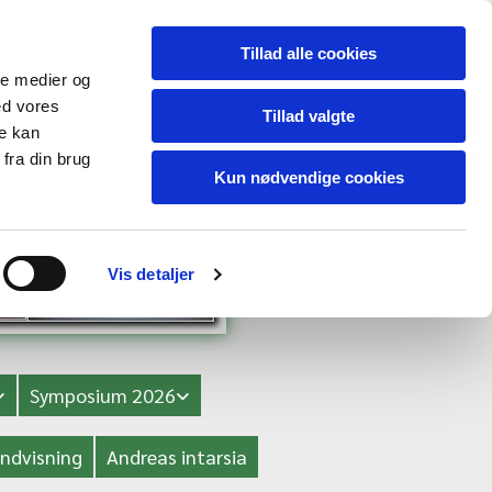
Tillad alle cookies
ale medier og
ed vores
Tillad valgte
re kan
fra din brug
Kun nødvendige cookies
Vis detaljer
Symposium 2026
ndvisning
Andreas intarsia