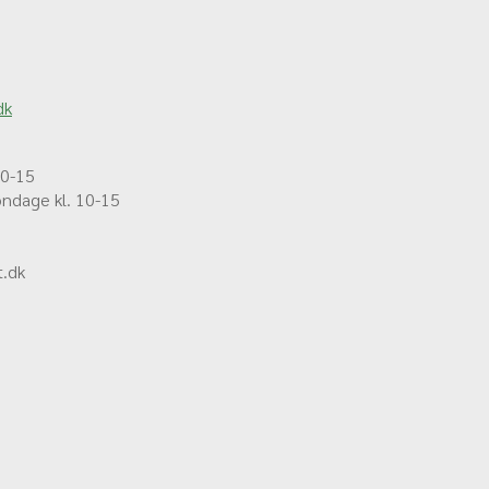
dk
10-15
øndage kl. 10-15
.dk