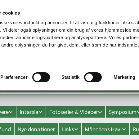
 cookies
passe vores indhold og annoncer, til at vise dig funktioner til soci
fik. Vi deler også oplysninger om din brug af vores hjemmeside m
 medier, annonceringspartnere og analysepartnere. Vores partne
ndre oplysninger, du har givet dem, eller som de har indsamlet 
Præferencer
Statistik
Marketing
ere
Intarsia
Fotoserier & Videoer
Symposium
fund
Nye donationer
Links
Månedens Høvl
Ru