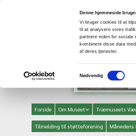
Denne hjemmeside bruger
Vi bruger cookies til at til
til at analysere vores tra
partnere inden for sociale
kombinere disse data med a
af deres tjenester.
Samtykkevalg
Nødvendig
Forside
Om Museet
Træmuseets Væv
Tilmelding til støtteforening
Månedens 