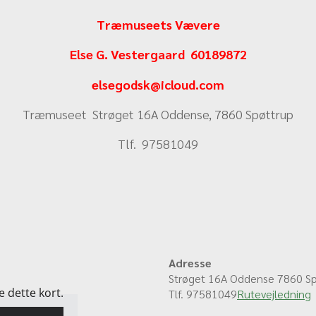
Træmuseets Vævere
Else G. Vestergaard 60189872
elsegodsk@icloud.com
Træmuseet Strøget 16A Oddense, 7860 Spøttrup
Tlf. 97581049
Adresse
Strøget 16A Oddense 7860 Sp
e dette kort.
Tlf. 97581049
Rutevejledning