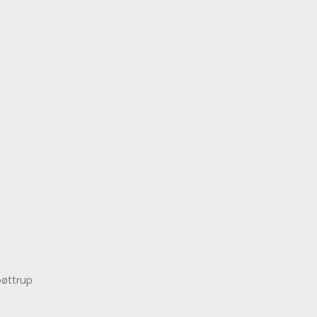
øttrup