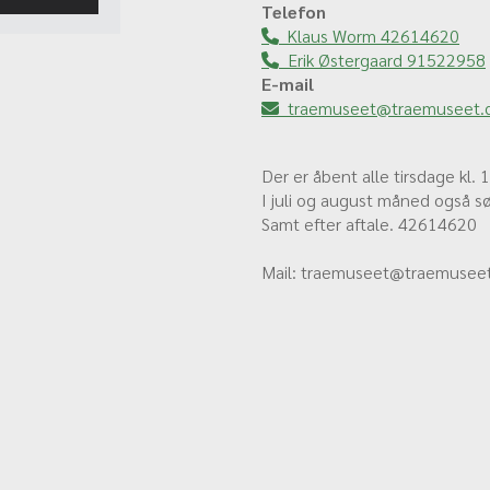
Telefon
Klaus Worm 42614620

Erik Østergaard 91522958

E-mail
traemuseet@traemuseet.

Der er åbent alle tirsdage kl. 
I juli og august måned også s
Samt efter aftale. 42614620
Mail: traemuseet@traemuseet