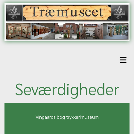
Seværdigheder
Vingaards bog trykkerimuseum