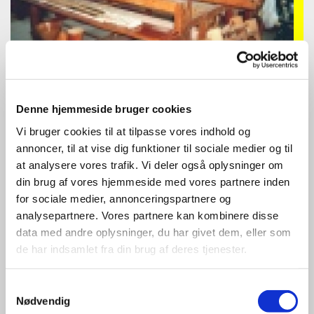
Denne hjemmeside bruger cookies
Det er en skaftevæv med flyveskytte som stammer fra
Vi bruger cookies til at tilpasse vores indhold og
væveskolen i Jebjerg,(Der hvor ungdomsskolen er nu).
annoncer, til at vise dig funktioner til sociale medier og til
at analysere vores trafik. Vi deler også oplysninger om
Anton og Sørine Thyregaard startede i 1921 Salling
din brug af vores hjemmeside med vores partnere inden
Ungdomsskole i Jebjerg.
for sociale medier, annonceringspartnere og
Fru Thyregaard havde medbragt sin væv.
Efter en studietur til Sverige i 1926 blev grunden lagt til
analysepartnere. Vores partnere kan kombinere disse
den første vævestue.
data med andre oplysninger, du har givet dem, eller som
Man begyndte med 2 væve i en lille stue, senere blev der
de har indsamlet fra din brug af deres tjenester.
bygget et havehus af gamle jernbanesveller med
stråtag, her var der plads til 7 væve.
Samtykkevalg
På samme tid opstod interessen for folkedans. Og her
Nødvendig
ønskede man at anskaffe folkedragter. Fru Thyregaard