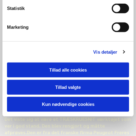
Statistik
Marketing
MÅNEDENS
FUND.
Vis detaljer
MAJ.
2019
Tillad alle cookies
Tillad valgte
Er fundet i en kasse med meget andet i maskinhallen,
men var dog lidt interesant måtte undersøges lidt
Kun nødvendige cookies
nærmere.
Det viste sig at være et TRÆSKRUESNIT værktøjet som
var i god stand. Den blev rengjort og måtte
afprøves.Den er fra det franske firma Peugeot Freres