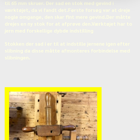
til 65 mm skruer. Der sad en stok med gevind i
værktøjet, da vi fandt det.Første forsøg var at dreje
nogle omgange, den skar fint mere gevind.Der måtte
drejes en ny stok for at afprøve den.Værktøjet har to
jern med forskellige dybde indstilling
Stokken der sad i er til at indstille jernene igen efter
slibning da disse måtte afmonteres forbindelse med
slibningen.