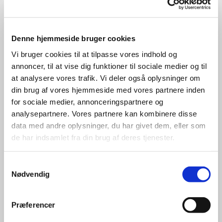
Denne hjemmeside bruger cookies
Vi bruger cookies til at tilpasse vores indhold og
annoncer, til at vise dig funktioner til sociale medier og til
Accepter venligst marketingcookies for at se
at analysere vores trafik. Vi deler også oplysninger om
denne video.
din brug af vores hjemmeside med vores partnere inden
Accepter cookies
for sociale medier, annonceringspartnere og
analysepartnere. Vores partnere kan kombinere disse
data med andre oplysninger, du har givet dem, eller som
de har indsamlet fra din brug af deres tjenester.
Samtykkevalg
Nødvendig
Præferencer