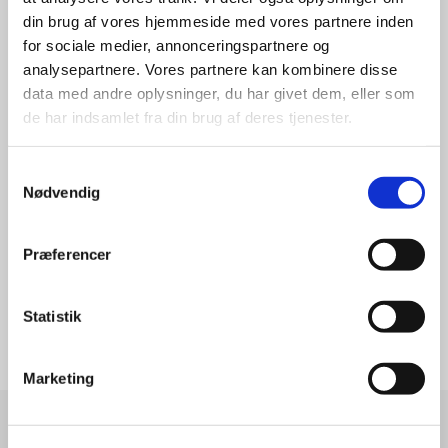
Også Torsdage 10:00 - 15:00 i Juli og
din brug af vores hjemmeside med vores partnere inden
August
for sociale medier, annonceringspartnere og
Entre 75,00 Kr.
analysepartnere. Vores partnere kan kombinere disse
data med andre oplysninger, du har givet dem, eller som
Medlemsskab af støtteforeningen ( 150 kr)
de har indsamlet fra din brug af deres tjenester.
giver gratis adgang for hele husstanden
Samtykkevalg
Eller efter aftale med
Nødvendig
Museet 97581049 - Erik 91522958 - Klaus
42614620
Præferencer
Statistik
Marketing