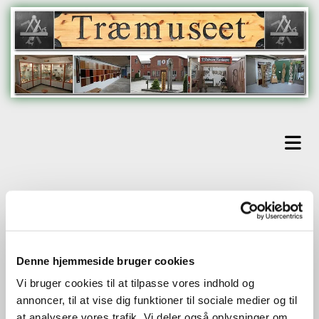
Åbningstider
Denne hjemmeside bruger cookies
Åbningstider
Vi bruger cookies til at tilpasse vores indhold og
Alle Tirsdage 10:00- 15:00
annoncer, til at vise dig funktioner til sociale medier og til
at analysere vores trafik. Vi deler også oplysninger om