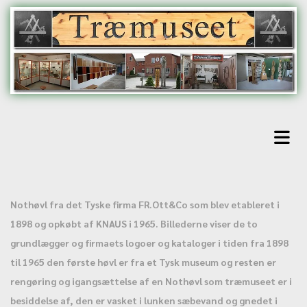
Nothøvl fra det Tyske firma FR.Ott&Co som blev etableret i
1898 og opkøbt af KNAUS i 1965. Billederne viser de to
grundlægger og firmaets logoer og kataloger i tiden fra 1898
til 1965 den første høvl er fra et Tysk museum og resten er
rengøring og igangsættelse af en Nothøvl som træmuseet er i
besiddelse af, den er vasket i lunken sæbevand og gnedet i